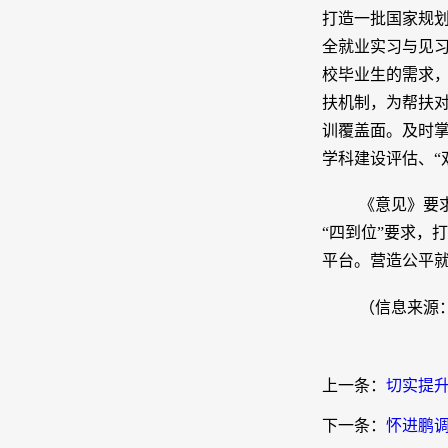
打造一批国家规
全就业实习与见
校毕业生的需求
扶机制，为帮扶对
训覆盖面。及时
学科建设评估、“
《意见》要
“四到位”要求，
平台。营造公平
（信息来源
上一条：
切实提
下一条：
怀进鹏