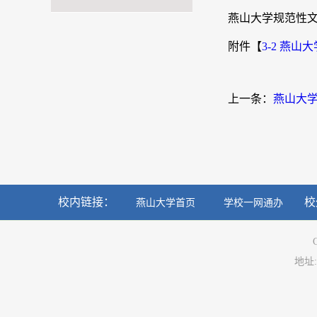
燕山大学规范性
附件【
3-2 燕山
上一条：
燕山大
校内链接：
校
燕山大学首页
学校一网通办
C
地址
: