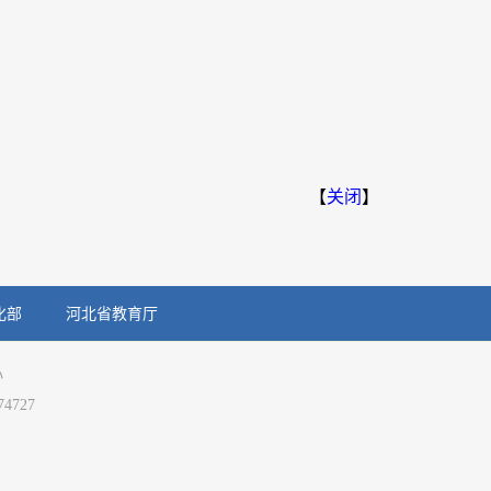
【
关闭
】
化部
河北省教育厅
心
74727