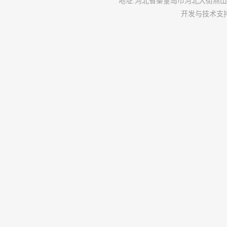
地址
:
河北省秦皇岛市河北大街燕山
开发与技术支